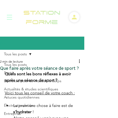
Post
Tous les posts
2 min de lecture
Tous les posts
Que faire après votre séance de sport ?
Santé
Quels sont les bons réflexes à avoir 
après une séance de sport ? 
Exercices pour se muscler le corps
Actualités & études scientifiques
Voici tous les conseil de votre coach :
Astuces quotidiennes
Électrostimulation
La première chose à faire est de 
s'hydrater
 !
Entreprise