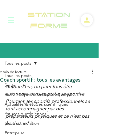
Post
Tous les posts
2 min de lecture
Tous les posts
Coach sportif : tous les avantages
Santé
Aujourd’hui, on peut tous être 
autonome dans sa pratique sportive.  
Exercices pour se muscler le corps
Pourtant, les sportifs professionnels se 
Actualités & études scientifiques
font accompagner par des 
Astuces quotidiennes
préparateurs physiques et ce n’est pas 
Électrostimulation
par hasard !
Entreprise