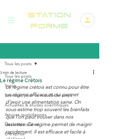
Post
Tous les posts
3 min de lecture
Tous les posts
Le régime Crétois
Santé
Le régime crétois est connu pour être 
un régime efficace et qui permet 
Exercices pour se muscler le corps
d’avoir une alimentation saine. On 
Actualités & études scientifiques
sous-estime trop souvent les bienfaits 
Astuces quotidiennes
que l’on peut trouver dans nos 
Électrostimulation
assiettes. Ce régime permet de maigrir 
rapidement. Il est efficace et facile à 
Entreprise