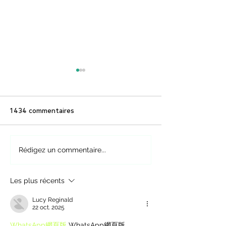
1 434 commentaires
5 exercices pour le dos
Exercices physiq
Rédigez un commentaire...
faire à la maison
grands-parents
Les plus récents
Lucy Reginald
22 oct. 2025
WhatsApp網頁版
 WhatsApp網頁版