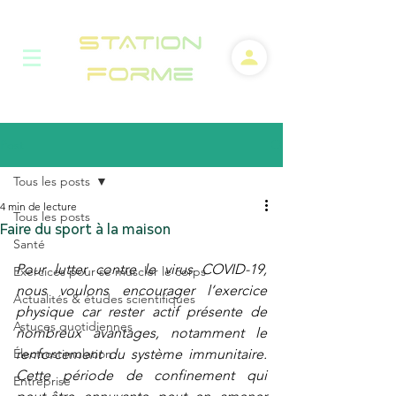
Post
Tous les posts
4 min de lecture
Tous les posts
Faire du sport à la maison
Santé
Pour lutter contre le virus COVID-19, 
Exercices pour se muscler le corps
nous voulons encourager l’exercice 
Actualités & études scientifiques
physique car rester actif présente de 
Astuces quotidiennes
nombreux avantages, notamment le 
Électrostimulation
renforcement du système immunitaire. 
Cette période de confinement qui 
Entreprise