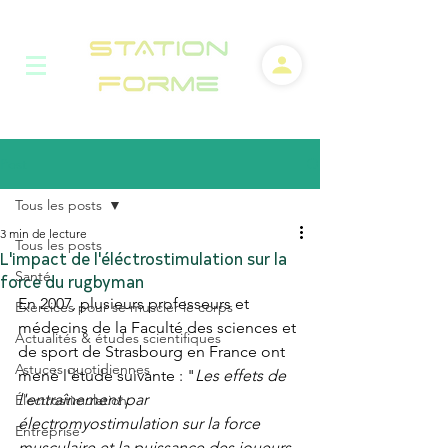
Post
Tous les posts
3 min de lecture
Tous les posts
L'impact de l'éléctrostimulation sur la
Santé
force du rugbyman
En 2007, plusieurs professeurs et 
Exercices pour se muscler le corps
médecins de la Faculté des sciences et 
Actualités & études scientifiques
de sport de Strasbourg en France ont 
Astuces quotidiennes
mené l'étude suivante : "
Les effets de 
l'entraînement par 
Électrostimulation
électromyostimulation sur la force 
Entreprise
musculaire et la puissance des joueurs 