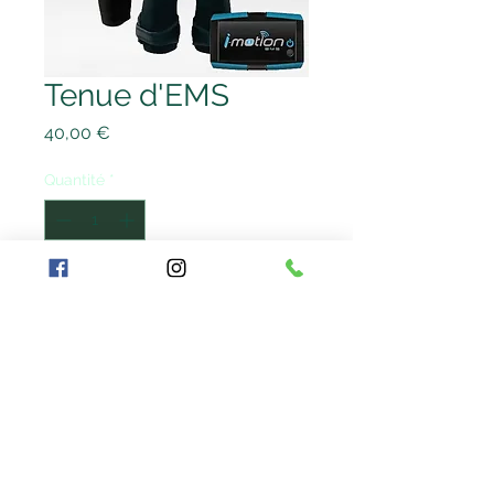
Tenue d'EMS
Prix
40,00 €
Quantité
*
Commander et payer
Pour tout achat d'un forfait ou de
packs séances, vous devez acheter
votre propre tenue d'EMS. Il s'agit
d'un pantalon et d'un tee-shirt à
placer sous la combinaison d'EMS.
Pour toutes séances d'EMS, le port