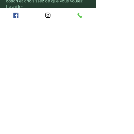
coach et choisissez ce que vous voulez
travailler.
Des vestiaires sont à dispositions pour
vous changer.
Nous vous conseillons de venir avec une
bouteille d'eau ainsi qu'une serviette.
A très vite chez Station Forme !
Coordonnées
Station Forme, Rue de Wattignies, Paris,
France