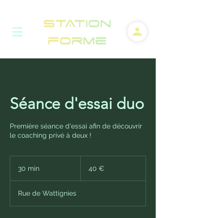
Séance d'essai duo
Première séance d'essai afin de découvrir
le coaching privé à deux !
40
euros
30 min
3
40 €
0
m
Rue de Wattignies
i
n